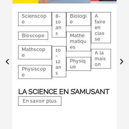
Scienscop
8-
Biologi
A
S
e
10
e
faire
an
en
s
clas
Bioscope
Mathé
A
se
matiqu
es
Mathscop
10
A la
e
B
-
mais
Physiq
12
on
ue
an
Physiscop
C
s
e
E
LA SCIENCE EN S’AMUSANT
En savoir plus
M
P