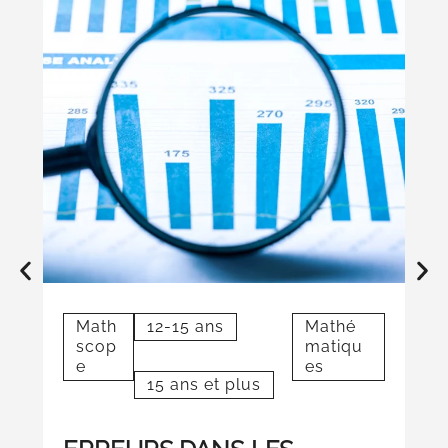
Math
12-15 ans
Mathé
M
scop
matiqu
s
e
es
e
15 ans et plus