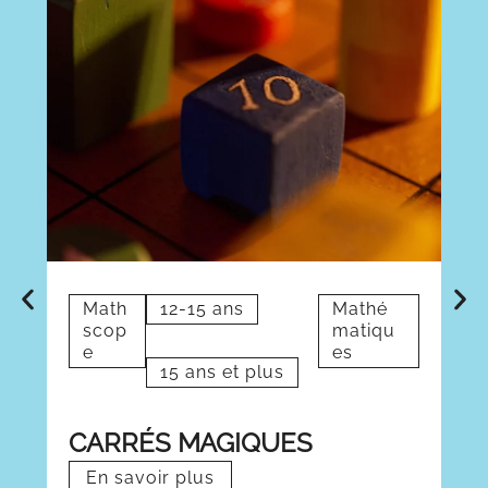
Math
12-15 ans
Mathé
scop
matiqu
t
e
es
15 ans et plus
CARRÉS MAGIQUES
M
En savoir plus