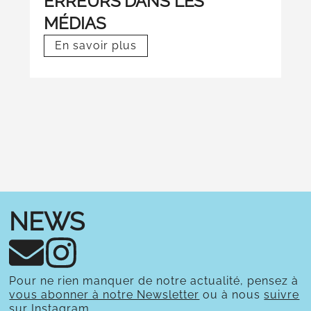
ERREURS DANS LES
P
MÉDIAS
A
En savoir plus
NEWS
Pour ne rien manquer de notre actualité, pensez à
vous abonner à notre Newsletter
ou à nous
suivre
sur Instagram
.