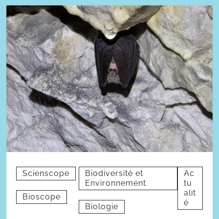
Scienscope
Biodiversité et
Ac
Environnement
tu
alit
Bioscope
é
Biologie