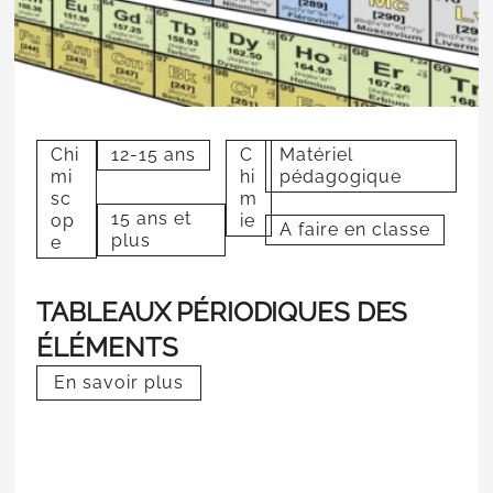
Chi
12-15 ans
C
Matériel
mi
hi
pédagogique
sc
m
15 ans et
op
ie
A faire en classe
plus
e
TABLEAUX PÉRIODIQUES DES
ÉLÉMENTS
En savoir plus