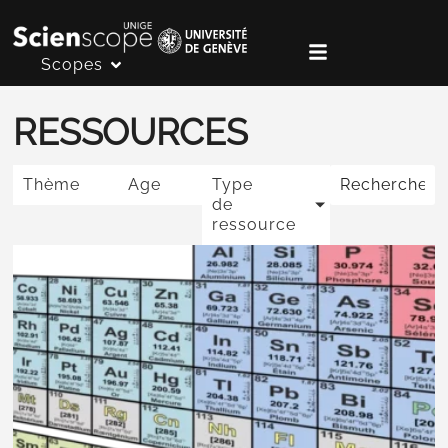
Scopes
RESSOURCES
Thème
Age
Type
de
ressource