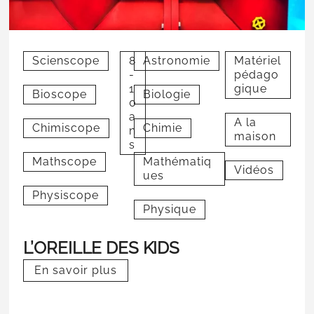
Scienscope
8
Astronomie
Matériel
-
pédago
1
gique
Bioscope
Biologie
0
a
A la
Chimiscope
Chimie
n
maison
s
Mathscope
Mathématiq
Vidéos
ues
Physiscope
Physique
L’OREILLE DES KIDS
En savoir plus