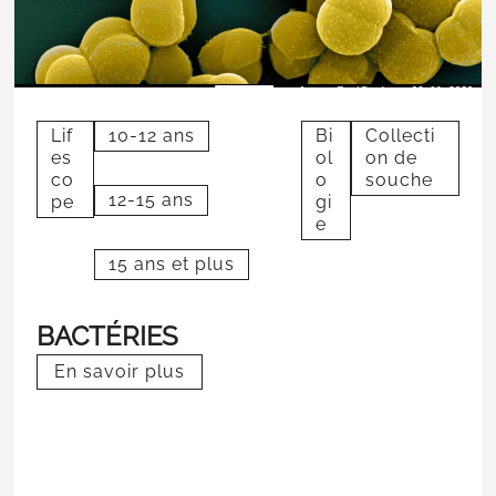
Lif
10-12 ans
Bi
Collecti
es
ol
on de
co
o
souche
12-15 ans
pe
gi
e
15 ans et plus
BACTÉRIES
En savoir plus